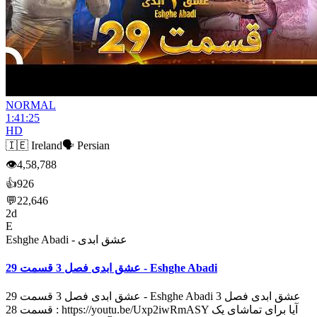
NORMAL
1:41:25
HD
🇮🇪
Ireland
🗣️
Persian
👁
4,58,788
👍
926
💬
22,646
2d
E
Eshghe Abadi - عشق ابدی
عشق ابدی فصل 3 قسمت 29 - Eshghe Abadi
عشق ابدی فصل 3 قسمت 29 - Eshghe Abadi عشق ابدی فصل 3
قسمت 28 : https://youtu.be/Uxp2iwRmASY آیا برای تماشای یک