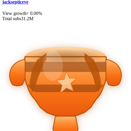
jacksepticeye
View growth
↑
0.00
%
Total subs
31.2
M