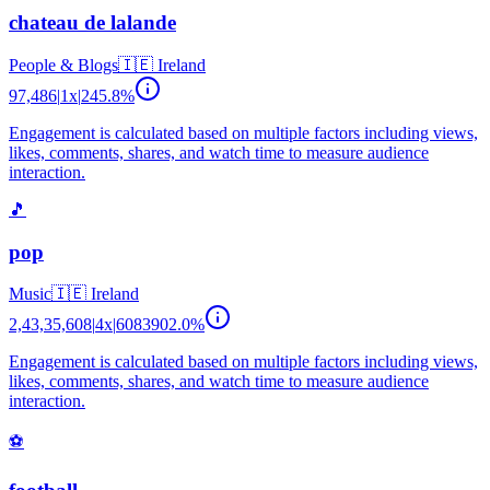
chateau de lalande
People & Blogs
🇮🇪
Ireland
97,486
|
1
x
|
245.8
%
Engagement is calculated based on multiple factors including views,
likes, comments, shares, and watch time to measure audience
interaction.
🎵
pop
Music
🇮🇪
Ireland
2,43,35,608
|
4
x
|
6083902.0
%
Engagement is calculated based on multiple factors including views,
likes, comments, shares, and watch time to measure audience
interaction.
⚽