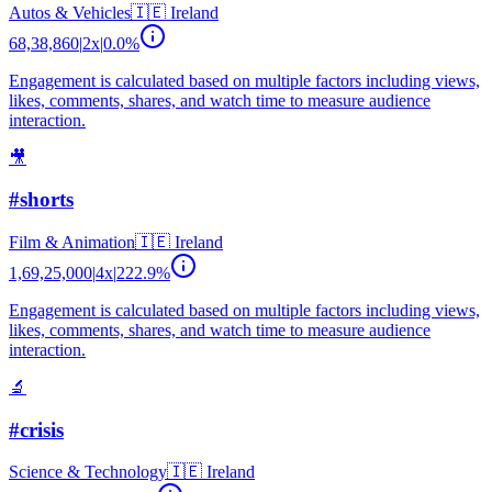
Autos & Vehicles
🇮🇪
Ireland
68,38,860
|
2
x
|
0.0
%
Engagement is calculated based on multiple factors including views,
likes, comments, shares, and watch time to measure audience
interaction.
🎥
#shorts
Film & Animation
🇮🇪
Ireland
1,69,25,000
|
4
x
|
222.9
%
Engagement is calculated based on multiple factors including views,
likes, comments, shares, and watch time to measure audience
interaction.
🔬
#crisis
Science & Technology
🇮🇪
Ireland