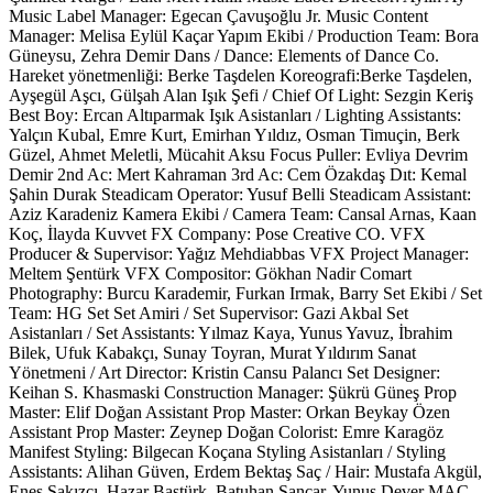
Music Label Manager: Egecan Çavuşoğlu Jr. Music Content
Manager: Melisa Eylül Kaçar Yapım Ekibi / Production Team: Bora
Güneysu, Zehra Demir Dans / Dance: Elements of Dance Co.
Hareket yönetmenliği: Berke Taşdelen Koreografi:Berke Taşdelen,
Ayşegül Aşcı, Gülşah Alan Işık Şefi / Chief Of Light: Sezgin Keriş
Best Boy: Ercan Altıparmak Işık Asistanları / Lighting Assistants:
Yalçın Kubal, Emre Kurt, Emirhan Yıldız, Osman Timuçin, Berk
Güzel, Ahmet Meletli, Mücahit Aksu Focus Puller: Evliya Devrim
Demir 2nd Ac: Mert Kahraman 3rd Ac: Cem Özakdaş Dıt: Kemal
Şahin Durak Steadicam Operator: Yusuf Belli Steadicam Assistant:
Aziz Karadeniz Kamera Ekibi / Camera Team: Cansal Arnas, Kaan
Koç, İlayda Kuvvet FX Company: Pose Creative CO. VFX
Producer & Supervisor: Yağız Mehdiabbas VFX Project Manager:
Meltem Şentürk VFX Compositor: Gökhan Nadir Comart
Photography: Burcu Karademir, Furkan Irmak, Barry Set Ekibi / Set
Team: HG Set Set Amiri / Set Supervisor: Gazi Akbal Set
Asistanları / Set Assistants: Yılmaz Kaya, Yunus Yavuz, İbrahim
Bilek, Ufuk Kabakçı, Sunay Toyran, Murat Yıldırım Sanat
Yönetmeni / Art Director: Kristin Cansu Palancı Set Designer:
Keihan S. Khasmaski Construction Manager: Şükrü Güneş Prop
Master: Elif Doğan Assistant Prop Master: Orkan Beykay Özen
Assistant Prop Master: Zeynep Doğan Colorist: Emre Karagöz
Manifest Styling: Bilgecan Koçana Styling Asistanları / Styling
Assistants: Alihan Güven, Erdem Bektaş Saç / Hair: Mustafa Akgül,
Enes Sakızcı, Hazar Baştürk, Batuhan Sancar, Yunus Dever MAC