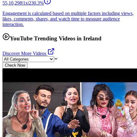
55,10,298
|
1
x
|
230.3
%
Engagement is calculated based on multiple factors including views,
likes, comments, shares, and watch time to measure audience
interaction.
YouTube Trending Videos in Ireland
Discover More Videos
Check Now