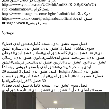
برای عضویت در کانال عشق ابدی:
https://www.youtube.com/UCFeidtAmJF3ifR_ZBp0XuWQ?
sub_confirmation=1 اینستاگرام :
https://www.instagram.com/eshgheabadiofficial تیک تاک :
https://www.tiktok.com/@eshgheabadiofficial #عشق_ابدی
#EshgheAbadi #سحرقریشی
🏷️ Tags:
#
عشق ابدی فصل
#
فصل سوم عشق ابدی- نسخه کامل
ستاره عشق
#
عشق ابدی
#
تماشای فصل 3 عشق ابدی
#
سوم
عرفان
#
ساناز عشق ابدی
#
یگانه عشق ابدی
#
رعنا عشق ابدی
#
ابدی
ارسلان
#
امیرهمایون عشق ابدی
#
امیرمحمد عشق ابدی
#
عشق ابدی
عشق
#
سحر قریشی
#
نازنین عشق ابدی
#
پویا عشق ابدی
#
عشق ابدی
عشق ابدی با سحر قریشی روتماشا
#
ابدی با سحر قریشی
#
کنید
عشق ابدی فصل 3 قسمت 29- Eshghe Abadi
#
عشق ابدی
تیزر قسمت
#
بهادر عشق ابدی
#
تینا عشق ابدی
#
فصل 3 قسمت 29
دنیا
#
نگین
#
فرزام
#
30 فصل 3
#
عشق ابدی فصل
#
فصل سوم عشق ابدی- نسخه کامل
ستاره عشق ابدی
#
عشق ابدی
#
تماشای فصل 3 عشق ابدی
#
سوم