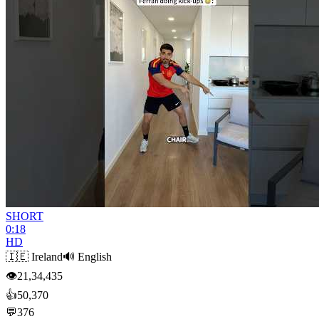
SHORT
0:18
HD
🇮🇪
Ireland
🔊
English
👁
21,34,435
👍
50,370
💬
376