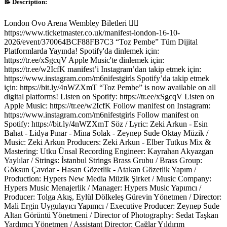
📝 Description:
London Ovo Arena Wembley Biletleri 👉🏼
https://www.ticketmaster.co.uk/manifest-london-16-10-
2026/event/370064BCF88FB7C3 “Toz Pembe” Tüm Dijital
Platformlarda Yayında! Spotify'da dinlemek için:
https://tr.ee/xSgcqV Apple Music'te dinlemek için:
https://tr.ee/w2IcfK manifest’i Instagram’dan takip etmek için:
https://www.instagram.com/m6nifestgirls Spotify’da takip etmek
için: https://bit.ly/4nWZXmT “Toz Pembe” is now available on all
digital platforms! Listen on Spotify: https://tr.ee/xSgcqV Listen on
Apple Music: https://tr.ee/w2IcfK Follow manifest on Instagram:
https://www.instagram.com/m6nifestgirls Follow manifest on
Spotify: https://bit.ly/4nWZXmT Söz / Lyric: Zeki Arkun - Esin
Bahat - Lidya Pınar - Mina Solak - Zeynep Sude Oktay Müzik /
Music: Zeki Arkun Producers: Zeki Arkun - Elber Tutkus Mix &
Mastering: Utku Ünsal Recording Engineer: Kayrahan Akyazgan
Yaylılar / Strings: İstanbul Strings Brass Grubu / Brass Group:
Göksun Çavdar - Hasan Gözetlik - Atakan Gözetlik Yapım /
Production: Hypers New Media Müzik Şirket / Music Company:
Hypers Music Menajerlik / Manager: Hypers Music Yapımcı /
Producer: Tolga Akış, Eylül Dölkeleş Gürevin Yönetmen / Director:
Mali Ergin Uygulayıcı Yapımcı / Executive Producer: Zeynep Sude
Altan Görüntü Yönetmeni / Director of Photography: Sedat Taşkan
Yardımcı Yönetmen / Assistant Director: Çağlar Yıldırım