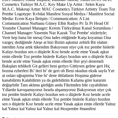
Cosmetics Turkiye M.A.C. Key Make Up Artist : Selen Kaya
M.A.C. Makeup Artist: MAC Cosmetics Türkiye Artistry Team Toz
Pembe Logotype: Kvbilai Manifest Sosyal Medya / Manifest Social
Media: Ecem Kaya İletişim / Communication: A List
Communication Nurbanu Güney Elbir Radyo Pr: İz Pr Head Of
Youtube Channel Manager: Kerem Türkyılmaz Kanal Sorumlusu /
Channel Manager: Yasemin Naz Kazak 'Toz Pembe' sözleriyle;
Verir hep bana bir mesaj Onu lades ettiğimde Karşı koyamaz Ona
vazgeç dediğimde Ateşe at bizi Bizim aşkımız zehirli Bir olalım
isterdim Ama artık tükendim Bakıyosun niye çok toz pembe hislerle
Kafayı bozdun sen o düşlerle Koz bende acele etme Yasak aşkın
emin ellerde Toz pembe hislerle Kafayı bozdun sen o düşlerle Koz
bende acele etme Yasak aşkın emin ellerde Her şeyi denemeli
Bakışları tehlikeli Git gelleri beni geriyo Gittiysen gelme geri Hiç
bozma ezberleri Bi’ ileri bi’ de geri oh Beni okudun eksik sayfa Yırt
at onları uğraştırma Yine bi’ dene iltifatların Hoşuma giderse
kanabilirim Kalabilirim ya da gidebilirim Kafama göre kararım
değişebilir Tam aklıma girdiğin anda Fikrimden bile cayabilirim
Yıllardır kavuşamıyoruz Israrla alışamıyoruz Bakıyorsun niye çok
toz pembe hislerle Kafayı bozdun sen o düşlerle Koz bende acele
etme Yasak aşkın emin ellerde Toz pembe hislerle Kafayı bozdun
sen o düşlerle Koz bende acele etme Yasak aşkın emin ellerde Yalnız
kal Yalnız kal Yalnız kal Yalnız kal #tozpembe #manifest