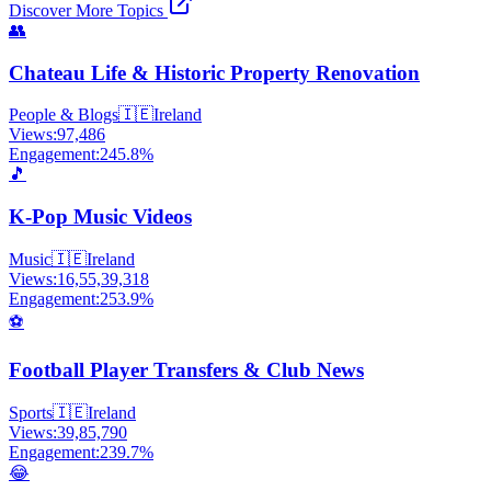
Discover More Topics
👥
Chateau Life & Historic Property Renovation
People & Blogs
🇮🇪
Ireland
Views:
97,486
Engagement:
245.8
%
🎵
K-Pop Music Videos
Music
🇮🇪
Ireland
Views:
16,55,39,318
Engagement:
253.9
%
⚽
Football Player Transfers & Club News
Sports
🇮🇪
Ireland
Views:
39,85,790
Engagement:
239.7
%
😂