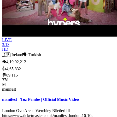
LIVE
3:13
HD
🇮🇪
Ireland
🗣️
Turkish
👁
4,19,92,212
👍
4,65,832
💬
89,115
37d
M
manifest
manifest - Toz Pembe | Official Music Video
London Ovo Arena Wembley Biletleri 👉🏼
https://www.ticketmaster.co.uk/manifest-london-16-10-