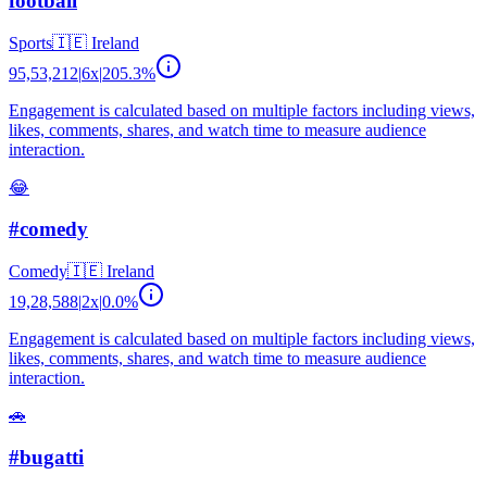
football
Sports
🇮🇪
Ireland
95,53,212
|
6
x
|
205.3
%
Engagement is calculated based on multiple factors including views,
likes, comments, shares, and watch time to measure audience
interaction.
😂
#comedy
Comedy
🇮🇪
Ireland
19,28,588
|
2
x
|
0.0
%
Engagement is calculated based on multiple factors including views,
likes, comments, shares, and watch time to measure audience
interaction.
🚗
#bugatti