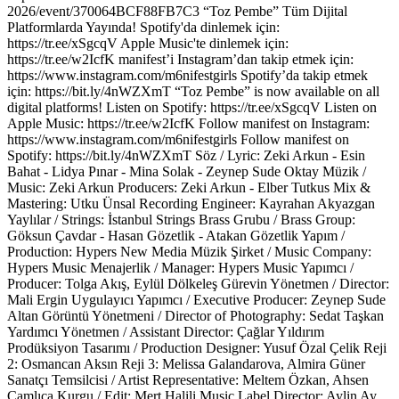
2026/event/370064BCF88FB7C3 “Toz Pembe” Tüm Dijital
Platformlarda Yayında! Spotify'da dinlemek için:
https://tr.ee/xSgcqV Apple Music'te dinlemek için:
https://tr.ee/w2IcfK manifest’i Instagram’dan takip etmek için:
https://www.instagram.com/m6nifestgirls Spotify’da takip etmek
için: https://bit.ly/4nWZXmT “Toz Pembe” is now available on all
digital platforms! Listen on Spotify: https://tr.ee/xSgcqV Listen on
Apple Music: https://tr.ee/w2IcfK Follow manifest on Instagram:
https://www.instagram.com/m6nifestgirls Follow manifest on
Spotify: https://bit.ly/4nWZXmT Söz / Lyric: Zeki Arkun - Esin
Bahat - Lidya Pınar - Mina Solak - Zeynep Sude Oktay Müzik /
Music: Zeki Arkun Producers: Zeki Arkun - Elber Tutkus Mix &
Mastering: Utku Ünsal Recording Engineer: Kayrahan Akyazgan
Yaylılar / Strings: İstanbul Strings Brass Grubu / Brass Group:
Göksun Çavdar - Hasan Gözetlik - Atakan Gözetlik Yapım /
Production: Hypers New Media Müzik Şirket / Music Company:
Hypers Music Menajerlik / Manager: Hypers Music Yapımcı /
Producer: Tolga Akış, Eylül Dölkeleş Gürevin Yönetmen / Director:
Mali Ergin Uygulayıcı Yapımcı / Executive Producer: Zeynep Sude
Altan Görüntü Yönetmeni / Director of Photography: Sedat Taşkan
Yardımcı Yönetmen / Assistant Director: Çağlar Yıldırım
Prodüksiyon Tasarımı / Production Designer: Yusuf Özal Çelik Reji
2: Osmancan Aksın Reji 3: Melissa Galandarova, Almira Güner
Sanatçı Temsilcisi / Artist Representative: Meltem Özkan, Ahsen
Çamlıca Kurgu / Edit: Mert Halili Music Label Director: Aylin Ay