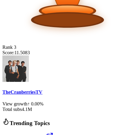
Rank
3
Score:
11.5083
TheCranberriesTV
View growth
↑
0.00
%
Total subs
4.1
M
Trending Topics