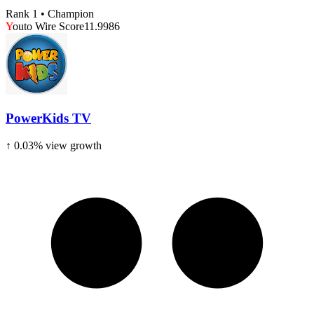
Rank 1 • Champion
Y
outo Wire Score
11.9986
PowerKids TV
↑
0.03
% view growth